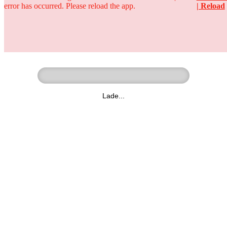
error has occurred. Please reload the app.
| Reload
Ringer - Liga - Datenbank
zum Video
Lade...