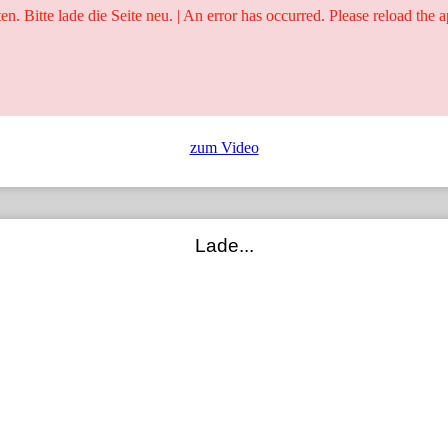
ten. Bitte lade die Seite neu. | An error has occurred. Please reload the a
25 Jahre
Ringer - Liga - Datenbank
zum Video
Lade...