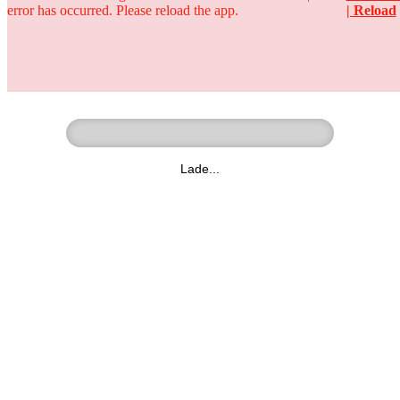
error has occurred. Please reload the app.
| Reload
Ringer - Liga - Datenbank
zum Video
Lade...