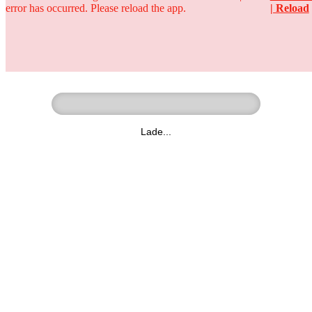
error has occurred. Please reload the app.
| Reload
Ringer - Liga - Datenbank
zum Video
Lade...