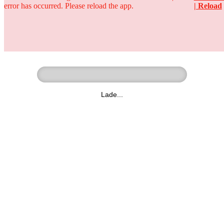
error has occurred. Please reload the app.
| Reload
Ringer - Liga - Datenbank
zum Video
Lade...