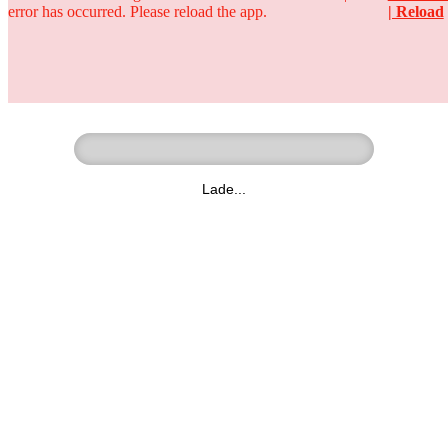
error has occurred. Please reload the app.
| Reload
Ringer - Liga - Datenbank
zum Video
Lade...