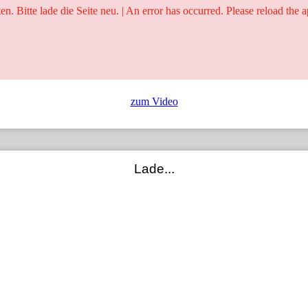
ten. Bitte lade die Seite neu. | An error has occurred. Please reload the a
25 Jahre
Ringer - Liga - Datenbank
zum Video
Lade...