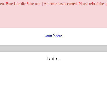
ten. Bitte lade die Seite neu. | An error has occurred. Please reload the a
25 Jahre
Ringer - Liga - Datenbank
zum Video
Lade...