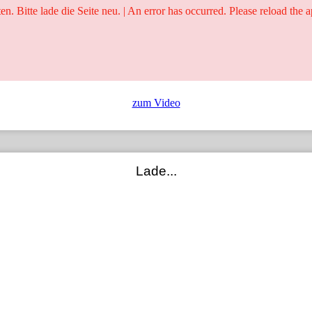
ten. Bitte lade die Seite neu. | An error has occurred. Please reload the a
25 Jahre
Ringer - Liga - Datenbank
zum Video
Lade...