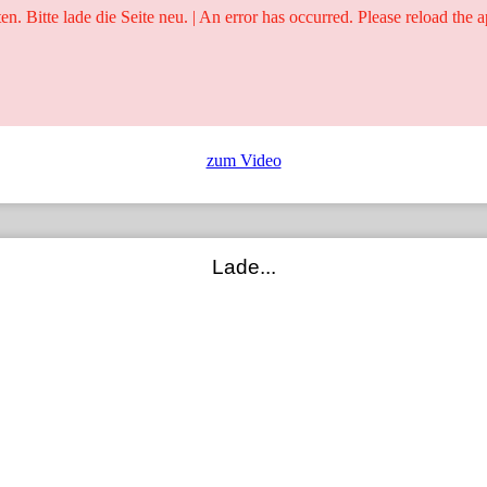
ten. Bitte lade die Seite neu. | An error has occurred. Please reload the a
25 Jahre
Ringer - Liga - Datenbank
zum Video
Lade...