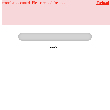
error has occurred. Please reload the app.
| Reload
Ringer - Liga - Datenbank
zum Video
Lade...