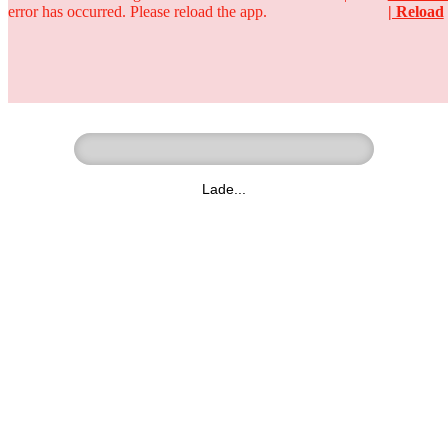
error has occurred. Please reload the app.
| Reload
Ringer - Liga - Datenbank
zum Video
Lade...