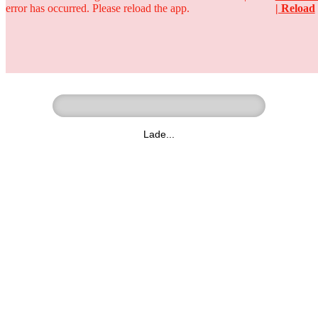
error has occurred. Please reload the app.
| Reload
Ringer - Liga - Datenbank
zum Video
Lade...