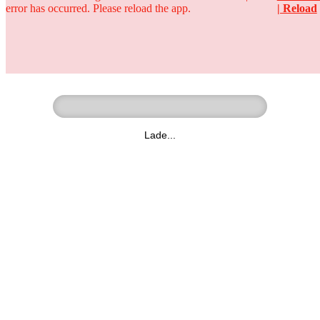
error has occurred. Please reload the app.
| Reload
Ringer - Liga - Datenbank
zum Video
Lade...