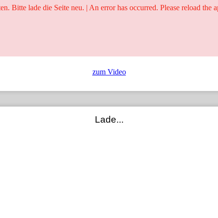
ten. Bitte lade die Seite neu. | An error has occurred. Please reload the a
25 Jahre
Ringer - Liga - Datenbank
zum Video
Lade...