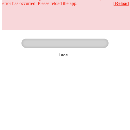
error has occurred. Please reload the app.
| Reload
Ringer - Liga - Datenbank
zum Video
Lade...