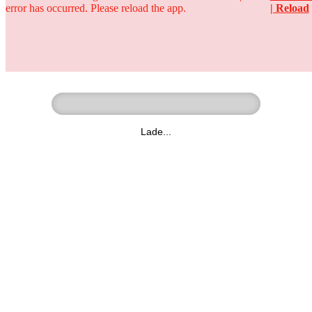
error has occurred. Please reload the app.
| Reload
Ringer - Liga - Datenbank
zum Video
Lade...