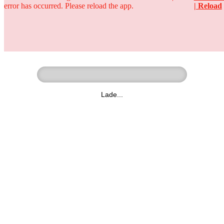
error has occurred. Please reload the app.
| Reload
Ringer - Liga - Datenbank
zum Video
Lade...